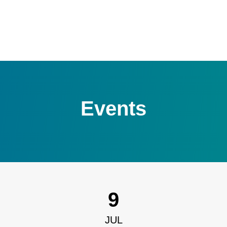
Events
9
JUL