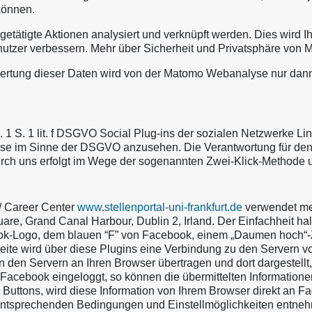
können.
getätigte Aktionen analysiert und verknüpft werden. Dies wird I
nutzer verbessern. Mehr über Sicherheit und Privatsphäre von 
rtung dieser Daten wird von der Matomo Webanalyse nur dann er
. 1 S. 1 lit. f DSGVO Social Plug-ins der sozialen Netzwerke L
esse im Sinne der DSGVO anzusehen. Die Verantwortung für den
durch uns erfolgt im Wege der sogenannten Zwei-Klick-Methode
e/ Career Center
www.stellenportal-uni-frankfurt.de
verwendet meh
Square, Grand Canal Harbour, Dublin 2, Irland. Der Einfachheit 
k-Logo, dem blauen “F” von Facebook, einem „Daumen hoch“-Z
eite wird über diese Plugins eine Verbindung zu den Servern v
on den Servern an Ihren Browser übertragen und dort dargestell
i Facebook eingeloggt, so können die übermittelten Informatione
r” Buttons, wird diese Information von Ihrem Browser direkt an 
e entsprechenden Bedingungen und Einstellmöglichkeiten entne