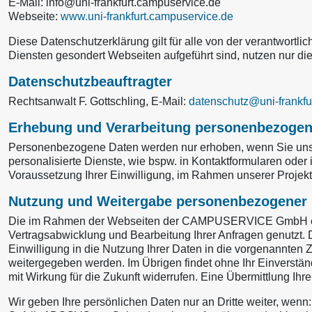
E‑Mail: info@uni-frankfurt.campuservice.de
Webseite:
www.uni-frankfurt.campuservice.de
Diese Datenschutzerklärung gilt für alle von der verantwort
Diensten gesondert Webseiten aufgeführt sind, nutzen nur di
Datenschutzbeauftragter
Rechtsanwalt F. Gottschling, E‑Mail:
datenschutz@uni-frankfu
Erhebung und Verarbeitung personenbezogen
Personenbezogene Daten werden nur erhoben, wenn Sie uns di
personalisierte Dienste, wie bspw. in Kontaktformularen oder 
Voraussetzung Ihrer Einwilligung, im Rahmen unserer Projekt
Nutzung und Weitergabe personenbezogener
Die im Rahmen der Webseiten der CAMPUSERVICE GmbH erho
Vertragsabwicklung und Bearbeitung Ihrer Anfragen genutzt. Da
Einwilligung in die Nutzung Ihrer Daten in die vorgenannten
weitergegeben werden. Im Übrigen findet ohne Ihr Einverständn
mit Wirkung für die Zukunft widerrufen. Eine Übermittlung Ihr
Wir geben Ihre persönlichen Daten nur an Dritte weiter, wenn: 