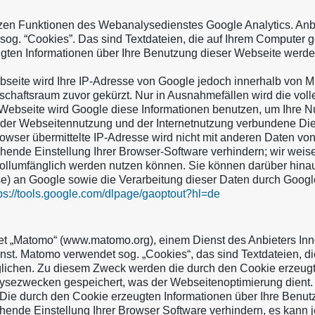
en Funktionen des Webanalysedienstes Google Analytics. Anbie
og. “Cookies”. Das sind Textdateien, die auf Ihrem Computer 
gten Informationen über Ihre Benutzung dieser Webseite werde
ebseite wird Ihre IP-Adresse von Google jedoch innerhalb von M
haftsraum zuvor gekürzt. Nur in Ausnahmefällen wird die vol
er Webseite wird Google diese Informationen benutzen, um Ihre
 der Webseitennutzung und der Internetnutzung verbundene Di
owser übermittelte IP-Adresse wird nicht mit anderen Daten v
ende Einstellung Ihrer Browser-Software verhindern; wir weisen
vollumfänglich werden nutzen können. Sie können darüber hinau
e) an Google sowie die Verarbeitung dieser Daten durch Googl
ps://tools.google.com/dlpage/gaoptout?hl=de
Matomo“ (www.matomo.org), einem Dienst des Anbieters InnoCr
t. Matomo verwendet sog. „Cookies“, das sind Textdateien, di
lichen. Zu diesem Zweck werden die durch den Cookie erzeugten
ysezwecken gespeichert, was der Webseitenoptimierung dient.
. Die durch den Cookie erzeugten Informationen über Ihre Benut
nde Einstellung Ihrer Browser Software verhindern, es kann je