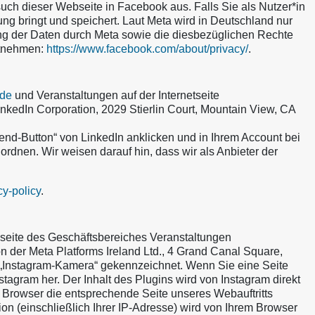
ch dieser Webseite in Facebook aus. Falls Sie als Nutzer*in
ng bringt und speichert. Laut Meta wird in Deutschland nur
ng der Daten durch Meta sowie die diesbezüglichen Rechte
ntnehmen:
https://www.facebook.com/about/privacy/
.
.de
und Veranstaltungen auf der Internetseite
kedIn Corporation, 2029 Stierlin Court, Mountain View, CA
end-Button“ von LinkedIn anklicken und in Ihrem Account bei
ordnen. Wir weisen darauf hin, dass wir als Anbieter der
cy-policy
.
bseite des Geschäftsbereiches Veranstaltungen
n der Meta Platforms Ireland Ltd., 4 Grand Canal Square,
er „Instagram-Kamera“ gekennzeichnet. Wenn Sie eine Seite
nstagram her. Der Inhalt des Plugins wird von Instagram direkt
r Browser die entsprechende Seite unseres Webauftritts
ion (einschließlich Ihrer IP-Adresse) wird von Ihrem Browser