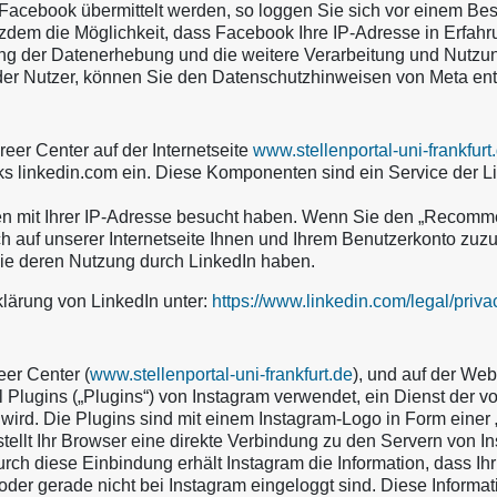
cebook übermittelt werden, so loggen Sie sich vor einem Besu
tzdem die Möglichkeit, dass Facebook Ihre IP-Adresse in Erfahru
ng der Datenerhebung und die weitere Verarbeitung und Nutzu
 der Nutzer, können Sie den Datenschutzhinweisen von Meta e
eer Center auf der Internetseite
www.stellenportal-uni-frankfurt
linkedin.com ein. Diese Komponenten sind ein Service der Lin
eiten mit Ihrer IP-Adresse besucht haben. Wenn Sie den „Recomm
ch auf unserer Internetseite Ihnen und Ihrem Benutzerkonto zuzu
wie deren Nutzung durch LinkedIn haben.
klärung von LinkedIn unter:
https://www.linkedin.com/legal/priva
er Center (
www.stellenportal-uni-frankfurt.de
), und auf der We
Plugins („Plugins“) von Instagram verwendet, ein Dienst der vo
en wird. Die Plugins sind mit einem Instagram-Logo in Form ein
 stellt Ihr Browser eine direkte Verbindung zu den Servern von I
urch diese Einbindung erhält Instagram die Information, dass Ih
oder gerade nicht bei Instagram eingeloggt sind. Diese Informat