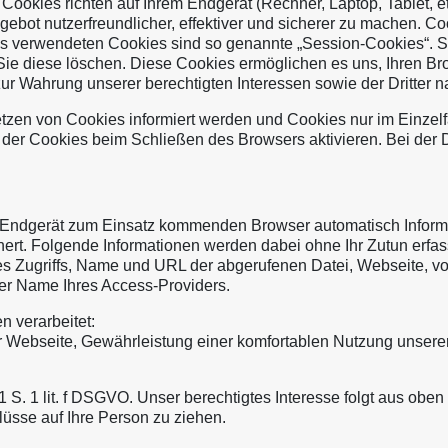
Cookies richten auf Ihrem Endgerät (Rechner, Laptop, Tablet, e
bot nutzerfreundlicher, effektiver und sicherer zu machen. Coo
uns verwendeten Cookies sind so genannte „Session-Cookies“. 
 Sie diese löschen. Diese Cookies ermöglichen es uns, Ihren 
 Wahrung unserer berechtigten Interessen sowie der Dritter nach
etzen von Cookies informiert werden und Cookies nur im Einzel
er Cookies beim Schließen des Browsers aktivieren. Bei der D
 Endgerät zum Einsatz kommenden Browser automatisch Inform
ert. Folgende Informationen werden dabei ohne Ihr Zutun erfas
Zugriffs, Name und URL der abgerufenen Datei, Webseite, von d
er Name Ihres Access-Providers.
 verarbeitet:
Webseite, Gewährleistung einer komfortablen Nutzung unserer 
 1 S. 1 lit. f DSGVO. Unser berechtigtes Interesse folgt aus ob
sse auf Ihre Person zu ziehen.