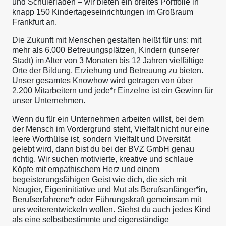
und Schülerläden – wir bieten ein breites Portfolie in
knapp 150 Kindertageseinrichtungen im Großraum
Frankfurt an.
Die Zukunft mit Menschen gestalten heißt für uns: mit
mehr als 6.000 Betreuungsplätzen, Kindern (unserer
Stadt) im Alter von 3 Monaten bis 12 Jahren vielfältige
Orte der Bildung, Erziehung und Betreuung zu bieten.
Unser gesamtes Knowhow wird getragen von über
2.200 Mitarbeitern und jede*r Einzelne ist ein Gewinn für
unser Unternehmen.
Wenn du für ein Unternehmen arbeiten willst, bei dem
der Mensch im Vordergrund steht, Vielfalt nicht nur eine
leere Worthülse ist, sondern Vielfalt und Diversität
gelebt wird, dann bist du bei der BVZ GmbH genau
richtig. Wir suchen motivierte, kreative und schlaue
Köpfe mit empathischem Herz und einem
begeisterungsfähigen Geist wie dich, die sich mit
Neugier, Eigeninitiative und Mut als Berufsanfänger*in,
Berufserfahrene*r oder Führungskraft gemeinsam mit
uns weiterentwickeln wollen. Siehst du auch jedes Kind
als eine selbstbestimmte und eigenständige