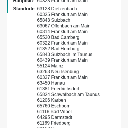
Hauptsitz:
60323 Frankfurt am Main
Standorte:
63128 Dietzenbach
60325 Frankfurt am Main
65843 Sulzbach
63067 Offenbach am Main
60314 Frankfurt am Main
65520 Bad Camberg
60322 Frankfurt am Main
61352 Bad Homburg
65843 Sulzbach im Taunus
60439 Frankfurt am Main
55124 Mainz
63263 Neu-Isenburg
60327 Frankfurt am Main
63450 Hanau
61381 Friedrichsdorf
65824 Schwalbach am Taunus
61206 Karben
65760 Eschborn
61118 Bad Vilbel
64295 Darmstadt
61169 Friedberg