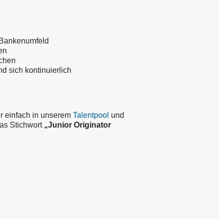
e
n Bankenumfeld
en
ichen
d sich kontinuierlich
ür einfach in unserem
Talentpool
und
as Stichwort
„Junior Originator