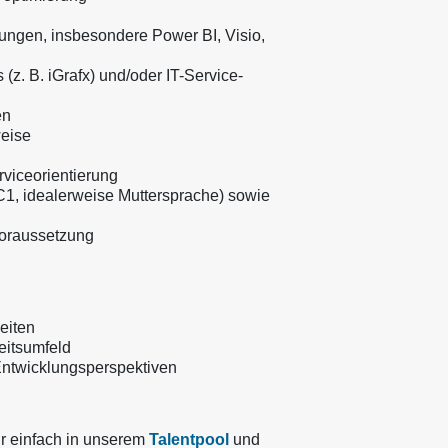
ngen, insbesondere Power BI, Visio,
(z. B. iGrafx) und/oder IT-Service-
en
weise
viceorientierung
1, idealerweise Muttersprache) sowie
Voraussetzung
eiten
eitsumfeld
Entwicklungsperspektiven
ür einfach in unserem
Talentpool
und